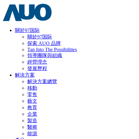
關於97国际
關於97国际
探索 AUO 品牌
Tap Into The Possibilities
領導團隊與組織
經營理念
發展歷程
解決方案
解決方案總覽
移動
零售
藝文
教育
企業
製造
醫療
能源