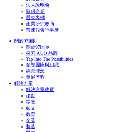
法人說明會
關係企業
股東專欄
產業研究券商
營運報告行事曆
關於97国际
關於97国际
探索 AUO 品牌
Tap Into The Possibilities
領導團隊與組織
經營理念
發展歷程
解決方案
解決方案總覽
移動
零售
藝文
教育
企業
製造